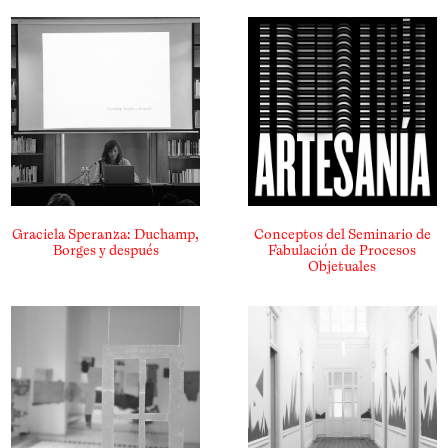
Graciela Speranza: Duchamp,
Conceptos del Seminario de
Borges y después
Fabulación de Procesos
Objetuales