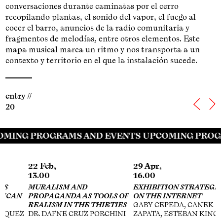
conversaciones durante caminatas por el cerro
recopilando plantas, el sonido del vapor, el fuego al
cocer el barro, anuncios de la radio comunitaria y
fragmentos de melodías, entre otros elementos. Este
mapa musical marca un ritmo y nos transporta a un
contexto y territorio en el que la instalación sucede.
entry //
20
MING PROGRAMS AND EVENTS UPCOMING PROG
22 Feb,
29 Apr,
13.00
16.00
MURALISM AND
EXHIBITION STRATEGIES
N
PROPAGANDA AS TOOLS OF
ON THE INTERNET
REALISM IN THE THIRTIES
GABY CEPEDA, CANEK
Z
DR. DAFNE CRUZ PORCHINI
ZAPATA, ESTEBAN KING