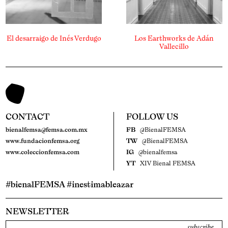
El desarraigo de Inés Verdugo
Los Earthworks de Adán
Vallecillo
CONTACT
FOLLOW US
bienalfemsa@femsa.com.mx
FB
@BienalFEMSA
www.fundacionfemsa.org
TW
@BienalFEMSA
www.coleccionfemsa.com
IG
@bienalfemsa
YT
XIV Bienal FEMSA
#bienalFEMSA #inestimableazar
NEWSLETTER