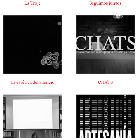
La Troje
Seguimos juntos
La estética del silencio
CHATS