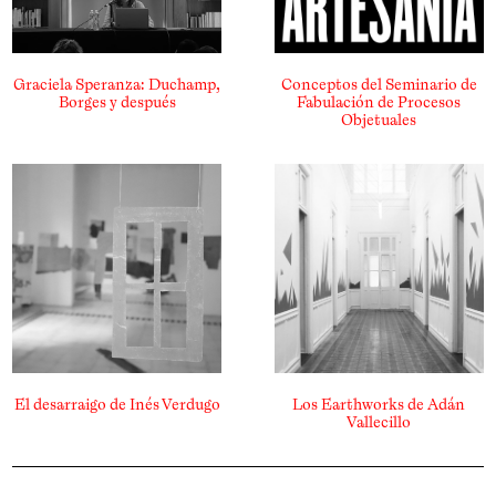
Graciela Speranza: Duchamp,
Conceptos del Seminario de
Borges y después
Fabulación de Procesos
Objetuales
El desarraigo de Inés Verdugo
Los Earthworks de Adán
Vallecillo