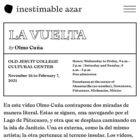
LA VUELTA
by
Olmo Cuña
OLD JESUIT COLLEGE
Hours: Wednesday to Friday, 9 a.m.–
2 p.m. | Saturday and Sunday, 9
CULTURAL CENTER
a.m.–3 p.m.
Free admission
November 16 to February 7,
2021
Enseñanza at the corner of
Alcantarilla (no number), Downtown,
Pátzcuaro, Michoacán, México
En este video Olmo Cuña contrapone dos miradas de
manera literal. Estas se siguen, una navegando por el
Lago de Pátzcuaro, y otra que se desplaza caminando en
la isla de Janitzio. Una es externa, como la del mismo
artista; la otra pertenece al terreno insular. Los videos,