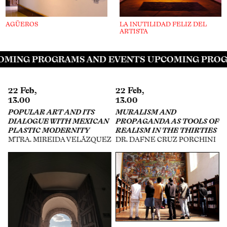
AGÜEROS
LA INUTILIDAD FELIZ DEL
ARTISTA
MING PROGRAMS AND EVENTS UPCOMING PROG
22 Feb,
29 Apr,
13.00
16.00
MURALISM AND
EXHIBITION STRATEGIES
N
PROPAGANDA AS TOOLS OF
ON THE INTERNET
REALISM IN THE THIRTIES
GABY CEPEDA, CANEK
Z
DR. DAFNE CRUZ PORCHINI
ZAPATA, ESTEBAN KING