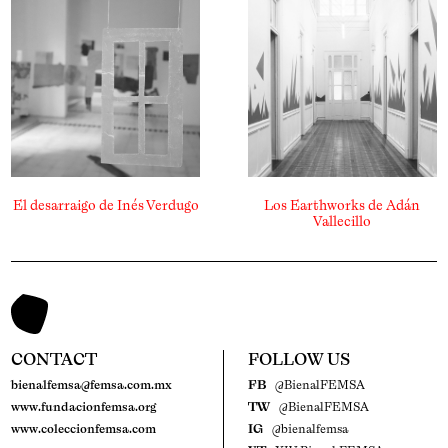
El desarraigo de Inés Verdugo
Los Earthworks de Adán
Vallecillo
CONTACT
FOLLOW US
bienalfemsa@femsa.com.mx
FB
@BienalFEMSA
www.fundacionfemsa.org
TW
@BienalFEMSA
www.coleccionfemsa.com
IG
@bienalfemsa