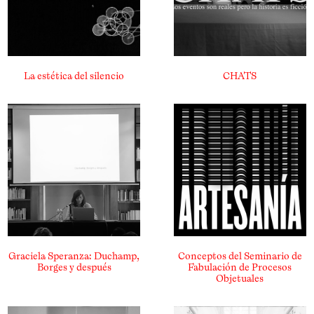
La estética del silencio
CHATS
Graciela Speranza: Duchamp,
Conceptos del Seminario de
Borges y después
Fabulación de Procesos
Objetuales