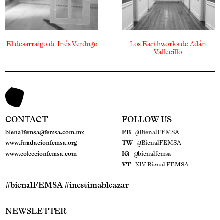
El desarraigo de Inés Verdugo
Los Earthworks de Adán
Vallecillo
CONTACT
FOLLOW US
bienalfemsa@femsa.com.mx
FB
@BienalFEMSA
www.fundacionfemsa.org
TW
@BienalFEMSA
www.coleccionfemsa.com
IG
@bienalfemsa
YT
XIV Bienal FEMSA
#bienalFEMSA #inestimableazar
NEWSLETTER