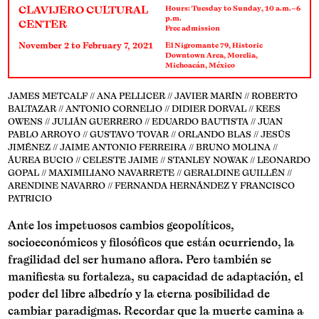
CLAVIJERO CULTURAL
Hours: Tuesday to Sunday, 10 a.m.–6
p.m.
CENTER
Free admission
November 2 to February 7, 2021
El Nigromante 79, Historic
Downtown Area, Morelia,
Michoacán, México
JAMES METCALF // ANA PELLICER // JAVIER MARÍN // ROBERTO
BALTAZAR // ANTONIO CORNELIO // DIDIER DORVAL // KEES
OWENS // JULIÁN GUERRERO // EDUARDO BAUTISTA // JUAN
PABLO ARROYO // GUSTAVO TOVAR // ORLANDO BLAS // JESÚS
JIMÉNEZ // JAIME ANTONIO FERREIRA // BRUNO MOLINA //
ÁUREA BUCIO // CELESTE JAIME // STANLEY NOWAK // LEONARDO
GOPAL // MAXIMILIANO NAVARRETE // GERALDINE GUILLÉN //
ARENDINE NAVARRO // FERNANDA HERNÁNDEZ Y FRANCISCO
PATRICIO
Ante los impetuosos cambios geopolíticos,
socioeconómicos y filosóficos que están ocurriendo, la
fragilidad del ser humano aflora. Pero también se
manifiesta su fortaleza, su capacidad de adaptación, el
poder del libre albedrío y la eterna posibilidad de
cambiar paradigmas. Recordar que la muerte camina a