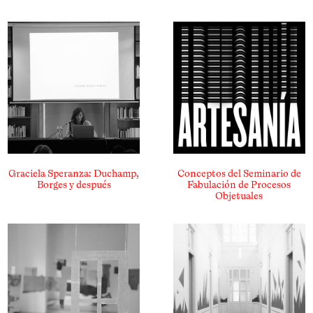
Graciela Speranza: Duchamp,
Conceptos del Seminario de
Borges y después
Fabulación de Procesos
Objetuales