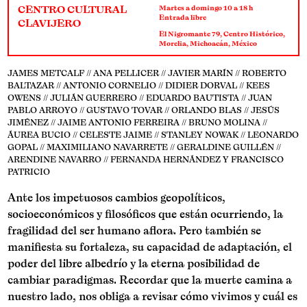
CENTRO CULTURAL
Martes a domingo 10 a 18 h
Entrada libre
CLAVIJERO
El Nigromante 79, Centro Histórico,
Morelia, Michoacán, México
JAMES METCALF // ANA PELLICER // JAVIER MARÍN // ROBERTO
BALTAZAR // ANTONIO CORNELIO // DIDIER DORVAL // KEES
OWENS // JULIÁN GUERRERO // EDUARDO BAUTISTA // JUAN
PABLO ARROYO // GUSTAVO TOVAR // ORLANDO BLAS // JESÚS
JIMÉNEZ // JAIME ANTONIO FERREIRA // BRUNO MOLINA //
ÁUREA BUCIO // CELESTE JAIME // STANLEY NOWAK // LEONARDO
GOPAL // MAXIMILIANO NAVARRETE // GERALDINE GUILLÉN //
ARENDINE NAVARRO // FERNANDA HERNÁNDEZ Y FRANCISCO
PATRICIO
Ante los impetuosos cambios geopolíticos,
socioeconómicos y filosóficos que están ocurriendo, la
fragilidad del ser humano aflora. Pero también se
manifiesta su fortaleza, su capacidad de adaptación, el
poder del libre albedrío y la eterna posibilidad de
cambiar paradigmas. Recordar que la muerte camina a
nuestro lado, nos obliga a revisar cómo vivimos y cuál es