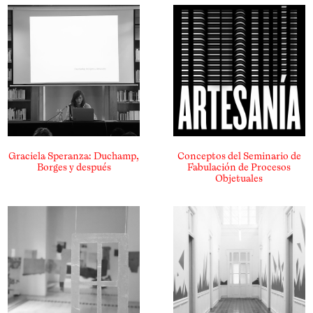
Graciela Speranza: Duchamp,
Conceptos del Seminario de
Borges y después
Fabulación de Procesos
Objetuales