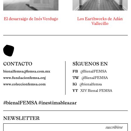
El desarraigo de Inés Verdugo
Los Earthworks de Adán
Vallecillo
CONTACTO
SÍGUENOS EN
bienalfemsa@femsa.com.mx
FB
@BienalFEMSA
www.fundacionfemsa.org
TW
@BienalFEMSA
www.coleccionfemsa.com
IG
@bienalfemsa
YT
XIV Bienal FEMSA
#bienalFEMSA #inestimableazar
NEWSLETTER