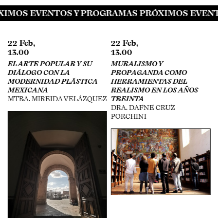
IMOS EVENTOS Y PROGRAMAS PRÓXIMOS EVENT
22 Feb,
29 Apr,
13.00
16.00
MURALISMO Y
ESTRATEGIAS DE
PROPAGANDA COMO
EXPOSICIÓN EN INTERNET
HERRAMIENTAS DEL
GABY CEPEDA, CANEK
REALISMO EN LOS AÑOS
ZAPATA, ESTEBAN KING
Z
TREINTA
DRA. DAFNE CRUZ
PORCHINI