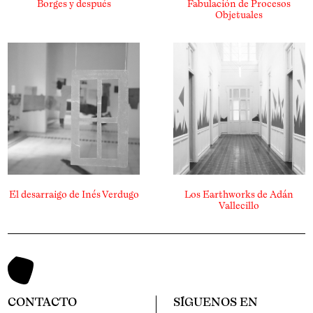
Borges y después
Fabulación de Procesos
Objetuales
El desarraigo de Inés Verdugo
Los Earthworks de Adán
Vallecillo
CONTACTO
SÍGUENOS EN