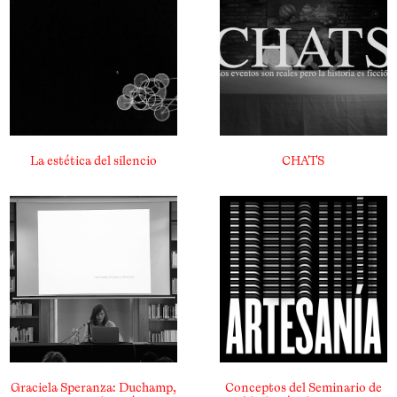
La estética del silencio
CHATS
Graciela Speranza: Duchamp,
Conceptos del Seminario de