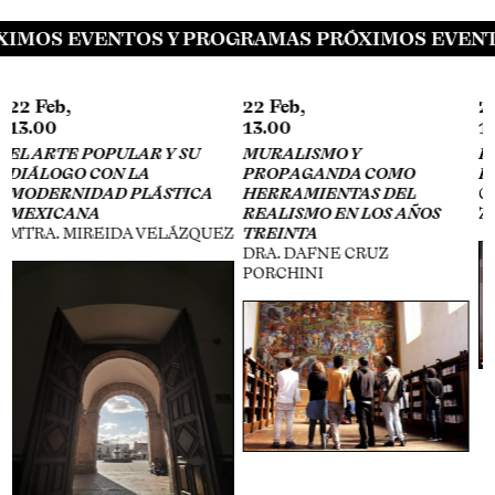
IMOS EVENTOS Y PROGRAMAS PRÓXIMOS EVENT
22 Feb,
29 Apr,
13.00
16.00
MURALISMO Y
ESTRATEGIAS DE
PROPAGANDA COMO
EXPOSICIÓN EN INTERNET
HERRAMIENTAS DEL
GABY CEPEDA, CANEK
REALISMO EN LOS AÑOS
ZAPATA, ESTEBAN KING
Z
TREINTA
DRA. DAFNE CRUZ
PORCHINI