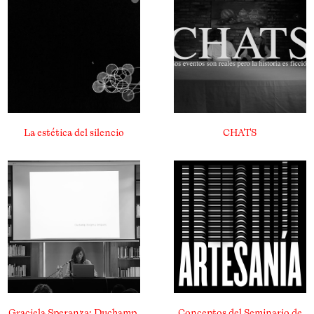
La estética del silencio
CHATS
Graciela Speranza: Duchamp,
Conceptos del Seminario de