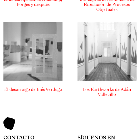
Borges y después
Fabulación de Procesos
Objetuales
El desarraigo de Inés Verdugo
Los Earthworks de Adán
Vallecillo
CONTACTO
SÍGUENOS EN