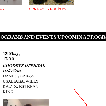
RA
GENEROSA EGOÍSTA
OGRAMS AND EVENTS UPCOMING PROGRA
27 Jun,
30 Jul,
12.00
18.00
MURALS AND
SIQUEIROS,
PROPAGANDA IN
PLÁSTICA FÍLMICA,
MICHOACÁN DURING
AND HOLLYWOOD
THE CARDENISMO
ANNA INDYCH-LÓPEZ
TANIA RUIZ OJEDA,
SOFÍA VELARDE