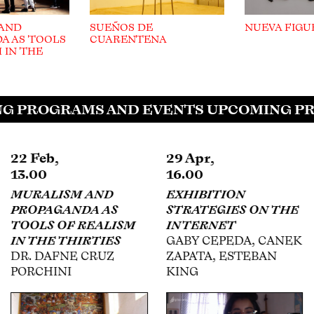
 AND
SUEÑOS DE
NUEVA FIGU
A AS TOOLS
CUARENTENA
 IN THE
G PROGRAMS AND EVENTS UPCOMING PR
29 Apr,
13 May,
16.00
17.00
EXHIBITION
GOODBYE OFFICIAL
STRATEGIES ON THE
HISTORY
INTERNET
DANIEL GARZA
GABY CEPEDA, CANEK
USABIAGA, WILLY
ZAPATA, ESTEBAN
KAUTZ, ESTEBAN
KING
KING