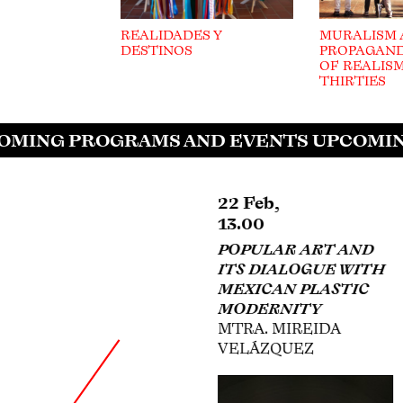
REALIDADES Y
MURALISM
DESTINOS
PROPAGAND
OF REALISM
THIRTIES
MING PROGRAMS AND EVENTS UPCOMIN
22 Feb,
22 Feb,
13.00
13.00
POPULAR ART AND
MURALISM AND
ITS DIALOGUE WITH
PROPAGANDA AS
MEXICAN PLASTIC
TOOLS OF REALISM
MODERNITY
IN THE THIRTIES
MTRA. MIREIDA
DR. DAFNE CRUZ
VELÁZQUEZ
PORCHINI