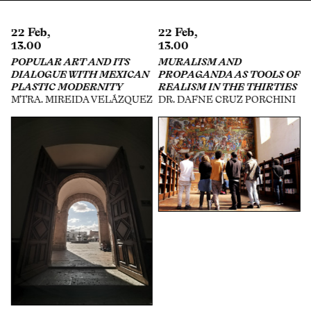
22 Feb,
29 Apr,
13.00
16.00
RT AND ITS
MURALISM AND
EXHIBITION 
 WITH MEXICAN
PROPAGANDA AS TOOLS OF
ON THE INTE
MODERNITY
REALISM IN THE THIRTIES
GABY CEPEDA
EIDA VELÁZQUEZ
DR. DAFNE CRUZ PORCHINI
ZAPATA, ESTE