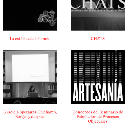
La estética del silencio
CHATS
Graciela Speranza: Duchamp,
Conceptos del Seminario de
Borges y después
Fabulación de Procesos
Objetuales