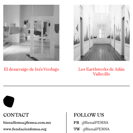
El desarraigo de Inés Verdugo
Los Earthworks de Adán
Vallecillo
CONTACT
FOLLOW US
bienalfemsa@femsa.com.mx
FB
@BienalFEMSA
www.fundacionfemsa.org
TW
@BienalFEMSA