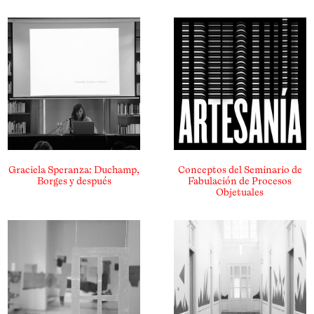
Graciela Speranza: Duchamp,
Conceptos del Seminario de
Borges y después
Fabulación de Procesos
Objetuales