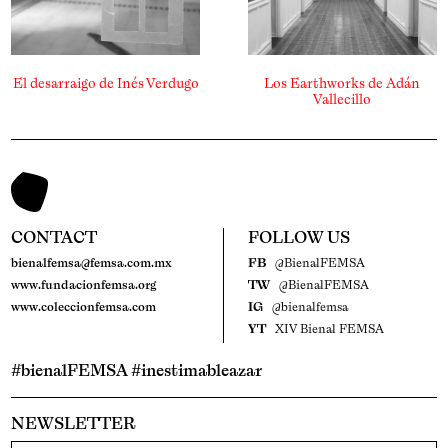
El desarraigo de Inés Verdugo
Los Earthworks de Adán
Vallecillo
CONTACT
FOLLOW US
bienalfemsa@femsa.com.mx
FB
@BienalFEMSA
www.fundacionfemsa.org
TW
@BienalFEMSA
www.coleccionfemsa.com
IG
@bienalfemsa
YT
XIV Bienal FEMSA
#bienalFEMSA #inestimableazar
NEWSLETTER