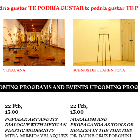
odría gustar TE PODRÍA GUSTAR te podría gustar T
TEYACANA
SUEÑOS DE CUARENTENA
MING PROGRAMS AND EVENTS UPCOMING PROG
22 Feb,
29 Apr,
13.00
16.00
MURALISM AND
EXHIBITION STRATEGIES
N
PROPAGANDA AS TOOLS OF
ON THE INTERNET
REALISM IN THE THIRTIES
GABY CEPEDA, CANEK
EZ
DR. DAFNE CRUZ PORCHINI
ZAPATA, ESTEBAN KING